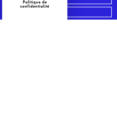
Politique de
confidentialité
S'inscrire à la Newsletter
29 Avenue Philippe Auguste
75011 Paris
Tél : 09 81 04 57 85