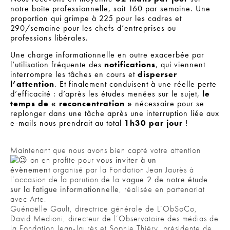
notre boîte professionnelle, soit 160 par semaine. Une
proportion qui grimpe à 225 pour les cadres et
290/semaine pour les chefs d’entreprises ou
professions libérales.
Une charge informationnelle en outre exacerbée par
l’utilisation fréquente des
notifications
, qui viennent
interrompre les tâches en cours et
disperser
l’attention
. Et finalement conduisent à une réelle perte
d’efficacité : d’après les études menées sur le sujet,
le
temps de « reconcentration »
nécessaire pour se
replonger dans une tâche après une interruption liée aux
e-mails nous prendrait au total
1h30 par jour
!
Maintenant que nous avons bien capté votre attention
on en profite pour
vous inviter à un
évènement
organisé par la Fondation Jean Jaurès à
l’occasion de la parution de la
vague 2 de notre étude
sur la fatigue informationnelle
, réalisée en partenariat
avec Arte.
Guénaëlle Gault, directrice générale de L’ObSoCo,
David Medioni, directeur de l’Observatoire des médias de
la Fondation Jean-Jaurès et Sophie Thiéry, présidente de