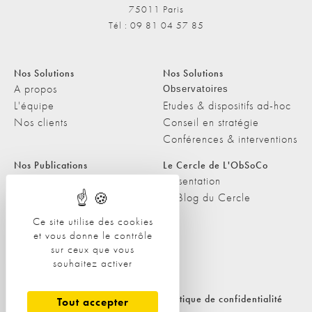
75011 Paris
Tél : 09 81 04 57 85
Nos Solutions
Nos Solutions
A propos
Observatoires
L'équipe
Etudes & dispositifs ad-hoc
Nos clients
Conseil en stratégie
Conférences & interventions
Nos Publications
Le Cercle de L'ObSoCo
Nos Publications
Présentation
Les Podcasts de L'ObSoCo
Le Blog du Cercle
L'ObSoCo dans les médias
Ce site utilise des cookies
et vous donne le contrôle
Contacts
sur ceux que vous
Nous contacter
souhaitez activer
Nous rejoindre
Politique de cookies
Politique de confidentialité
Tout accepter