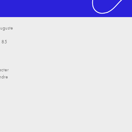
uguste
7 85
cter
ndre