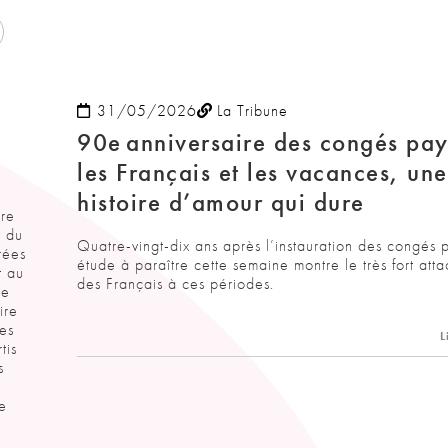
31/05/2026
La Tribune
,
90e anniversaire des congés pay
les Français et les vacances, une
histoire d’amour qui dure
ire
e du
Quatre-vingt-dix ans après l’instauration des congés 
rées
étude à paraître cette semaine montre le très fort att
t au
des Français à ces périodes.
ue
ire
es
L
tis
s
de