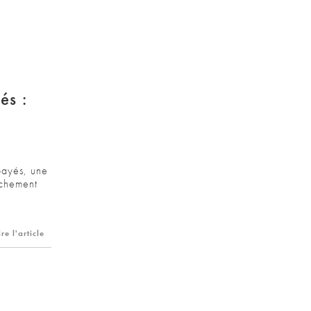
és :
payés, une
achement
ire l'article