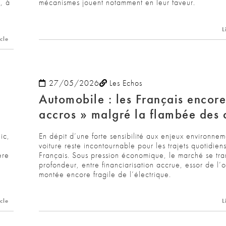
, à
mécanismes jouent notamment en leur faveur.
L
icle
27/05/2026
Les Echos
Automobile : les Français encore
accros » malgré la flambée des 
ic,
En dépit d’une forte sensibilité aux enjeux environnem
voiture reste incontournable pour les trajets quotidien
ère
Français. Sous pression économique, le marché se tr
profondeur, entre financiarisation accrue, essor de l’
montée encore fragile de l’électrique.
icle
L