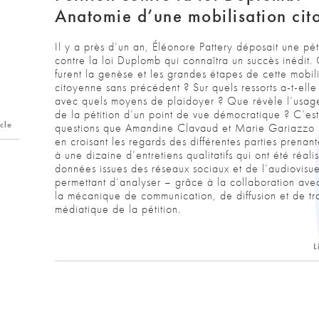
Anatomie d’une mobilisation cit
Il y a près d’un an, Éléonore Pattery déposait une pét
contre la loi Duplomb qui connaîtra un succès inédit.
furent la genèse et les grandes étapes de cette mobili
citoyenne sans précédent ? Sur quels ressorts a-t-elle
avec quels moyens de plaidoyer ? Que révèle l’usage 
de la pétition d’un point de vue démocratique ? C’est
icle
questions que Amandine Clavaud et Marie Gariazzo 
en croisant les regards des différentes parties prenan
à une dizaine d’entretiens qualitatifs qui ont été réali
données issues des réseaux sociaux et de l’audiovisue
permettant d’analyser – grâce à la collaboration av
la mécanique de communication, de diffusion et de tr
médiatique de la pétition.
L