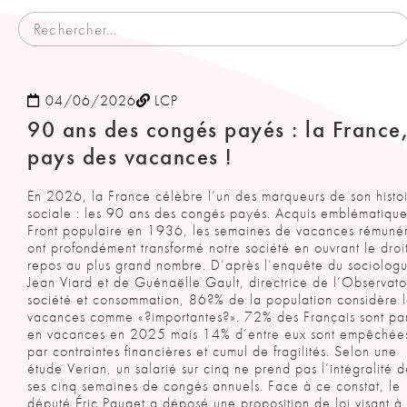
04/06/2026
LCP
90 ans des congés payés : la France
pays des vacances !
En 2026, la France célèbre l’un des marqueurs de son histo
sociale : les 90 ans des congés payés. Acquis emblématiqu
Front populaire en 1936, les semaines de vacances rémuné
ont profondément transformé notre société en ouvrant le droi
repos au plus grand nombre. D’après l’enquête du sociolog
Jean Viard et de Guénaëlle Gault, directrice de l’Observato
société et consommation, 86?% de la population considère l
vacances comme «?importantes?». 72% des Français sont par
en vacances en 2025 mais 14% d’entre eux sont empêchée
par contraintes financières et cumul de fragilités. Selon une
étude Verian, un salarié sur cinq ne prend pas l’intégralité 
ses cinq semaines de congés annuels. Face à ce constat, le
député Éric Pauget a déposé une proposition de loi visant à