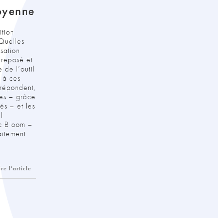
oyenne
ition
 Quelles
sation
 reposé et
de l’outil
 à ces
répondent,
tes – grâce
sés – et les
l
ec Bloom –
aitement
ire l'article