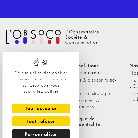
Nos Solutions
Nos Solutions
Nos
Ce site utilise des cookies
A propos
Nos
Observatoires
et vous donne le contrôle
Etudes & dispositifs ad-
L'équipe
Les
sur ceux que vous
hoc
L'O
Nos clients
souhaitez activer
Conseil en stratégie
L'O
méd
Conférences &
interventions
Tout accepter
Politique de cookies
Politique de
Tout refuser
confidentialité
Personnaliser