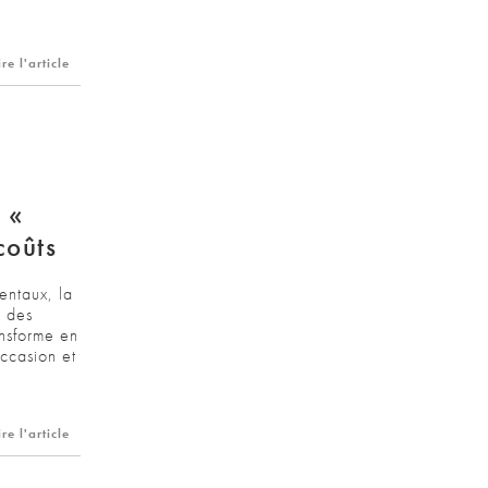
ire l'article
 «
coûts
entaux, la
s des
ansforme en
occasion et
ire l'article