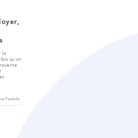
loyer,
s
 la
 fois qu’on
n moyenne
r
es
ire l'article