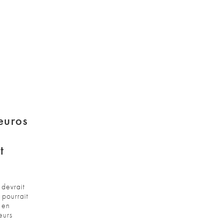
euros
t
 devrait
pourrait
 en
eurs