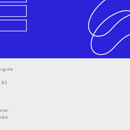
uguste
7 85
cter
ndre