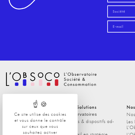
Nos Solutions
Nos Solutions
Nos
Ce site utilise des cookies
A propos
Nos
Observatoires
et vous donne le contrôle
Etudes & dispositifs ad-
L'équipe
Les
sur ceux que vous
hoc
L'O
Nos clients
souhaitez activer
Conseil en stratégie
L'O