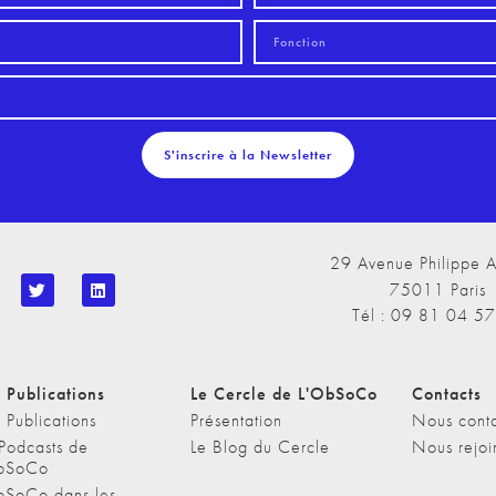
S'inscrire à la Newsletter
29 Avenue Philippe A
75011 Paris
Tél : 09 81 04 5
 Publications
Le Cercle de L'ObSoCo
Contacts
 Publications
Présentation
Nous conta
 Podcasts de
Le Blog du Cercle
Nous rejoi
bSoCo
bSoCo dans les