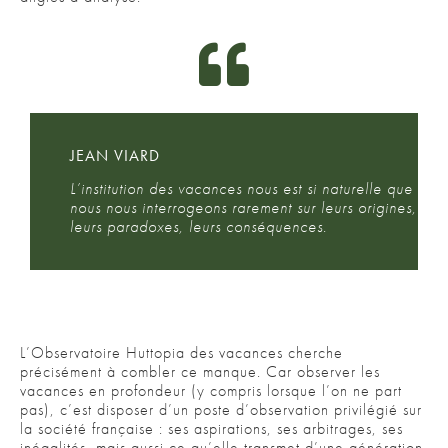
JEAN VIARD
L’institution des vacances nous est si naturelle que
nous nous interrogeons rarement sur leurs origines,
leurs paradoxes, leurs conséquences.
L’Observatoire Huttopia des vacances cherche
précisément à combler ce manque. Car observer les
vacances en profondeur (y compris lorsque l’on ne part
pas), c’est disposer d’un poste d’observation privilégié sur
la société française : ses aspirations, ses arbitrages, ses
inégalités, mais aussi ce qu’elle transmet d’une génération