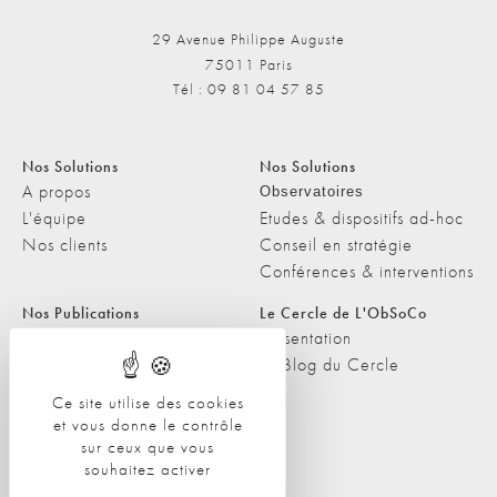
29 Avenue Philippe Auguste
75011 Paris
Tél : 09 81 04 57 85
Nos Solutions
Nos Solutions
A propos
Observatoires
L'équipe
Etudes & dispositifs ad-hoc
Nos clients
Conseil en stratégie
Conférences & interventions
Nos Publications
Le Cercle de L'ObSoCo
Nos Publications
Présentation
Les Podcasts de L'ObSoCo
Le Blog du Cercle
L'ObSoCo dans les médias
Ce site utilise des cookies
et vous donne le contrôle
Contacts
sur ceux que vous
Nous contacter
souhaitez activer
Nous rejoindre