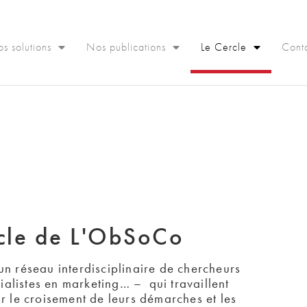
s solutions
Nos publications
Le Cercle
Cont
rcle de L'ObSoCo
n réseau interdisciplinaire de chercheurs 
listes en marketing… –  qui travaillent 
r le croisement de leurs démarches et les 