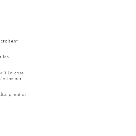
croisent
r les
r ? La crise
 s’estomper
isciplinaires.