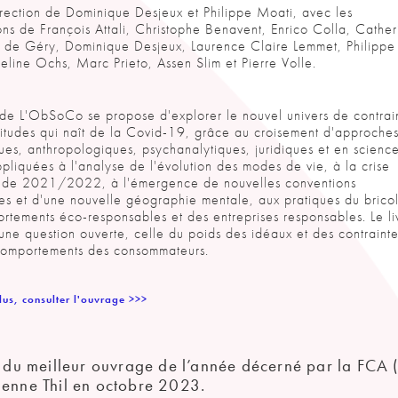
irection de Dominique Desjeux et Philippe Moati, avec les
ions de François Attali, Christophe Benavent, Enrico Colla, Cather
 de Géry, Dominique Desjeux, Laurence Claire Lemmet, Philippe
eline Ochs, Marc Prieto, Assen Slim et Pierre Volle.
 de L'ObSoCo se propose d'explorer le nouvel univers de contrai
rtitudes qui naît de la Covid-19, grâce au croisement d'approche
es, anthropologiques, psychanalytiques, juridiques et en scienc
pliquées à l'analyse de l'évolution des modes de vie, à la crise
e de 2021/2022, à l'émergence de nouvelles conventions
s et d'une nouvelle géographie mentale, aux pratiques du brico
rtements éco-responsables et des entreprises responsables. Le li
 une question ouverte, celle du poids des idéaux et des contraint
comportements des consommateurs.
lus, consulter l'ouvrage >>>
x du meilleur ouvrage de l’année décerné par la FCA 
ienne Thil en octobre 2023.