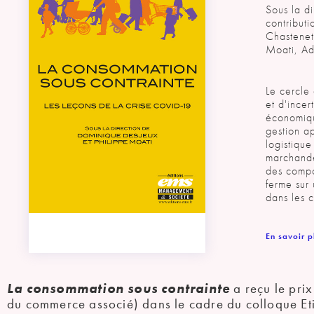
Sous la d
contribut
Chastenet
Moati, Ad
Le cercle
et d'ince
économiqu
gestion ap
logistiqu
marchande
des compo
ferme sur
dans les 
En savoir p
La consommation sous contrainte
a reçu le pri
du commerce associé) dans le cadre du colloque Et