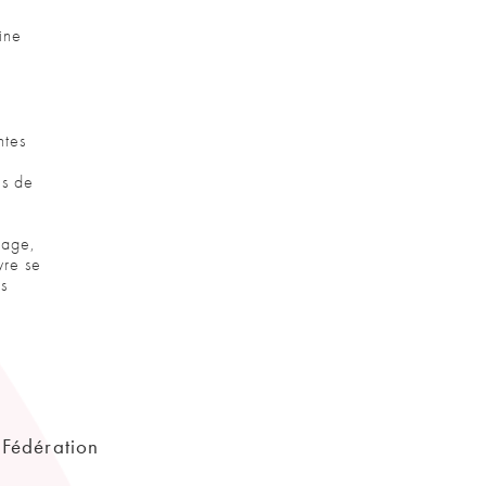
ine
ntes
s
es de
lage,
vre se
es
(Fédération