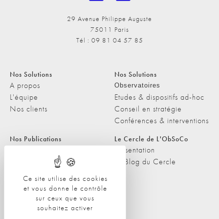
29 Avenue Philippe Auguste
75011 Paris
Tél : 09 81 04 57 85
Nos Solutions
Nos Solutions
A propos
Observatoires
L'équipe
Etudes & dispositifs ad-hoc
Nos clients
Conseil en stratégie
Conférences & interventions
Nos Publications
Le Cercle de L'ObSoCo
Nos Publications
Présentation
Les Podcasts de L'ObSoCo
Le Blog du Cercle
L'ObSoCo dans les médias
Ce site utilise des cookies
et vous donne le contrôle
Contacts
sur ceux que vous
Nous contacter
souhaitez activer
Nous rejoindre