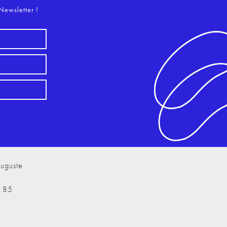
Newsletter !
uguste
7 85