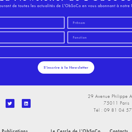
ourant de toutes les actualités de L'ObSoCo en vous abonnant à notre 
S'inscrire à la Newsletter
29 Avenue Philippe A
75011 Paris
Tél : 09 81 04 5
 Publications
Le Cercle de L'ObSoCo
Contacts