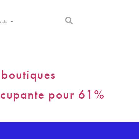
acts
 boutiques
occupante pour 61%
o