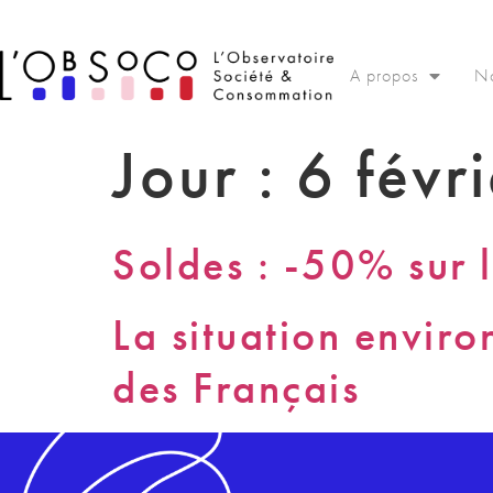
Panneau de gestion des cookies
A propos
No
Jour :
6 févr
Soldes : -50% sur 
La situation envir
des Français