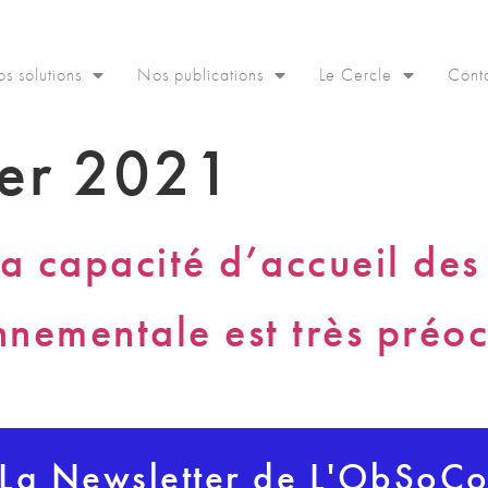
s solutions
Nos publications
Le Cercle
Cont
ier 2021
la capacité d’accueil des
onnementale est très pré
La Newsletter de L'ObSoC