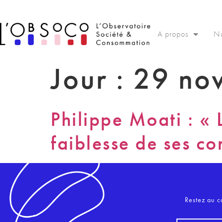
Panneau de gestion des cookies
A propos
No
Jour :
29 no
Philippe Moati : «
faiblesse de ses co
Restez au c