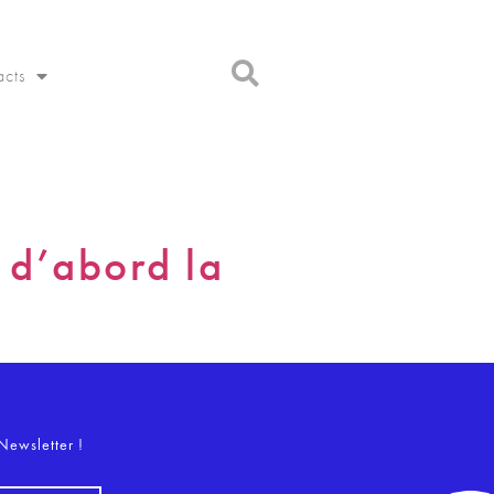
acts
 d’abord la
o
Newsletter !