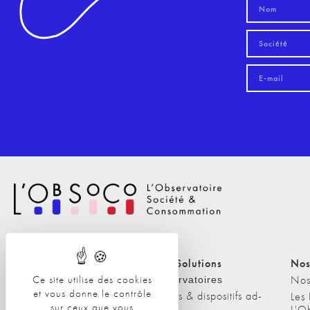
Nos Solutions
Nos Solutions
Nos
Ce site utilise des cookies
A propos
Nos
Observatoires
et vous donne le contrôle
Etudes & dispositifs ad-
L'équipe
Les
sur ceux que vous
hoc
L'O