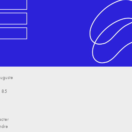
uguste
7 85
cter
ndre