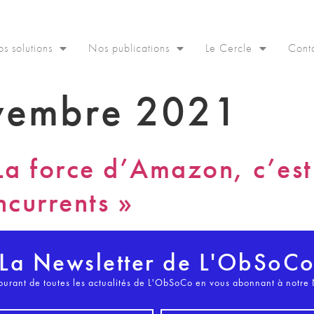
s solutions
Nos publications
Le Cercle
Cont
vembre 2021
 La force d’Amazon, c’est
ncurrents »
La Newsletter de L'ObSoC
ourant de toutes les actualités de L'ObSoCo en vous abonnant à notre 