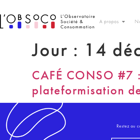
Panneau de gestion des cookies
A propos
No
Jour :
14 dé
CAFÉ CONSO #7 : P
plateformisation d
Restez au c