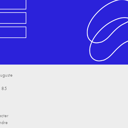
uguste
7 85
cter
ndre