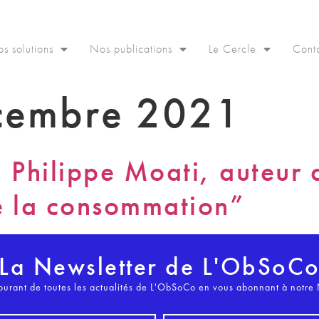
s solutions
Nos publications
Le Cercle
Cont
cembre 2021
hilippe Moati, auteur 
e la consommation”
La Newsletter de L'ObSoC
ourant de toutes les actualités de L'ObSoCo en vous abonnant à notre 