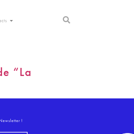
acts
de “La
o
Newsletter !