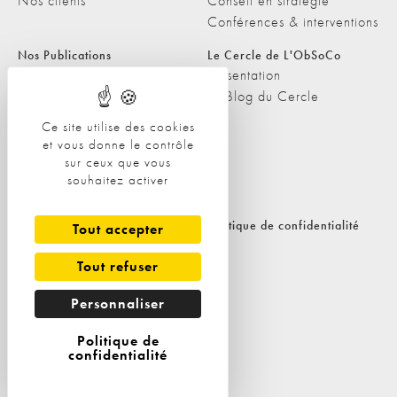
Nos clients
Conseil en stratégie
Conférences & interventions
Nos Publications
Le Cercle de L'ObSoCo
Nos Publications
Présentation
Les Podcasts de L'ObSoCo
Le Blog du Cercle
L'ObSoCo dans les médias
Ce site utilise des cookies
et vous donne le contrôle
Contacts
sur ceux que vous
Nous contacter
souhaitez activer
Nous rejoindre
Politique de cookies
Politique de confidentialité
Tout accepter
Tout refuser
Personnaliser
Politique de
confidentialité