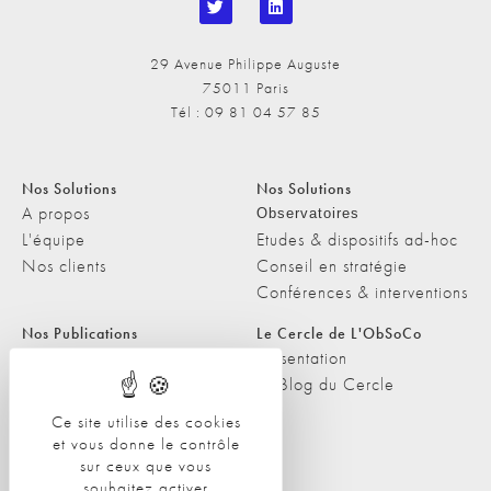
29 Avenue Philippe Auguste
75011 Paris
Tél : 09 81 04 57 85
Nos Solutions
Nos Solutions
A propos
Observatoires
L'équipe
Etudes & dispositifs ad-hoc
Nos clients
Conseil en stratégie
Conférences & interventions
Nos Publications
Le Cercle de L'ObSoCo
Nos Publications
Présentation
Les Podcasts de L'ObSoCo
Le Blog du Cercle
L'ObSoCo dans les médias
Ce site utilise des cookies
et vous donne le contrôle
Contacts
sur ceux que vous
Nous contacter
souhaitez activer