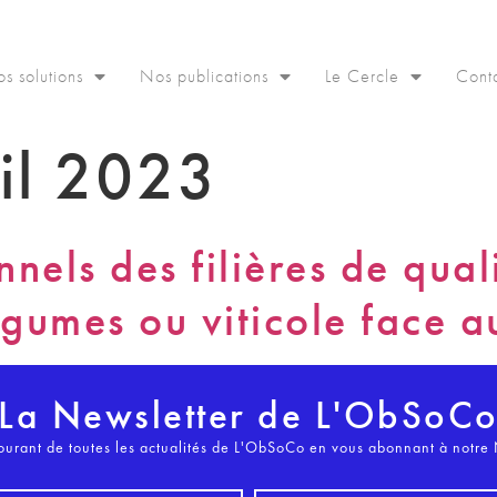
s solutions
Nos publications
Le Cercle
Cont
il 2023
nnels des filières de qual
égumes ou viticole face 
La Newsletter de L'ObSoC
ourant de toutes les actualités de L'ObSoCo en vous abonnant à notre 