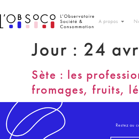
Panneau de gestion des cookies
A propos
No
Jour :
24 avr
Sète : les professio
fromages, fruits, l
Restez au c