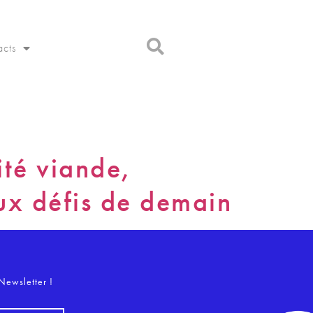
acts
ité viande,
aux défis de demain
o
Newsletter !