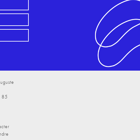
uguste
7 85
cter
ndre