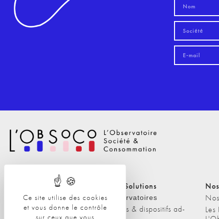
Nos Solutions
Nos Solutions
Nos
Ce site utilise des cookies
A propos
Nos
Observatoires
et vous donne le contrôle
Etudes & dispositifs ad-
L'équipe
Les
sur ceux que vous
hoc
L'O