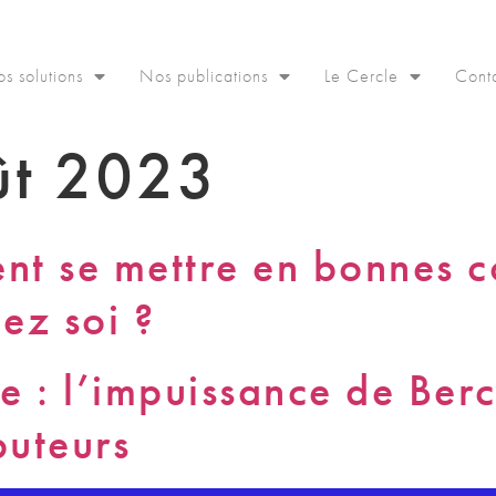
s solutions
Nos publications
Le Cercle
Cont
ût 2023
ent se mettre en bonnes c
hez soi ?
re : l’impuissance de Ber
ibuteurs