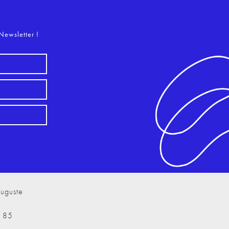
o
Newsletter !
uguste
7 85