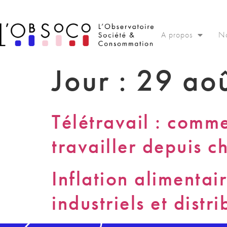
Panneau de gestion des cookies
A propos
No
Jour :
29 ao
Télétravail : comm
travailler depuis c
Inflation alimentai
industriels et distr