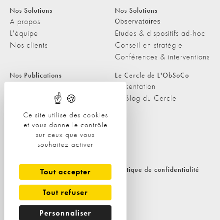
Nos Solutions
Nos Solutions
A propos
Observatoires
L'équipe
Etudes & dispositifs ad-hoc
Nos clients
Conseil en stratégie
Conférences & interventions
Nos Publications
Le Cercle de L'ObSoCo
Nos Publications
Présentation
Les Podcasts de L'ObSoCo
Le Blog du Cercle
L'ObSoCo dans les médias
Ce site utilise des cookies
et vous donne le contrôle
Contacts
sur ceux que vous
Nous contacter
souhaitez activer
Nous rejoindre
Politique de cookies
Politique de confidentialité
Tout accepter
Tout refuser
Personnaliser