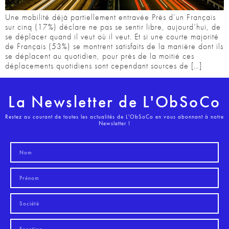
Une mobilité déjà partiellement entravée Près d’un Français
sur cinq (17%) déclare ne pas se sentir libre, aujourd’hui, de
se déplacer quand il veut où il veut. Et si une courte majorité
de Français (53%) se montrent satisfaits de la manière dont ils
se déplacent au quotidien, pour près de la moitié ces
déplacements quotidiens sont cependant sources de […]
La Newsletter de L'ObSoCo
Restez au courant de toutes les actualités de L'ObSoCo en vous abonnant à notre
Newsletter !