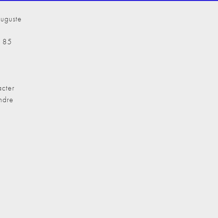
uguste
7 85
cter
ndre