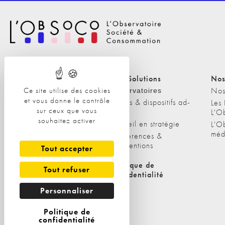
Nos Solutions
Nos Solutions
Nos
Ce site utilise des cookies
A propos
Nos
Observatoires
et vous donne le contrôle
Etudes & dispositifs ad-
L'équipe
Les
sur ceux que vous
hoc
L'O
Nos clients
souhaitez activer
Conseil en stratégie
L'O
méd
Conférences &
interventions
Tout accepter
Politique de cookies
Politique de
Tout refuser
confidentialité
Personnaliser
Politique de
confidentialité