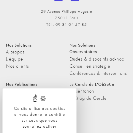
29 Avenue Philippe Auguste
75011 Paris
Tél : 09 81 04 57 85
Nos Solutions
Nos Solutions
A propos
Observatoires
L'équipe
Etudes & dispositifs ad-hoc
Nos clients
Conseil en stratégie
Conférences & interventions
Nos Publications
Le Cercle de L'ObSoCo
Nos Publications
Présentation
Les Podcasts de L'ObSoCo
Le Blog du Cercle
L'ObSoCo dans les médias
Ce site utilise des cookies
et vous donne le contrôle
Contacts
sur ceux que vous
Nous contacter
souhaitez activer
Nous rejoindre