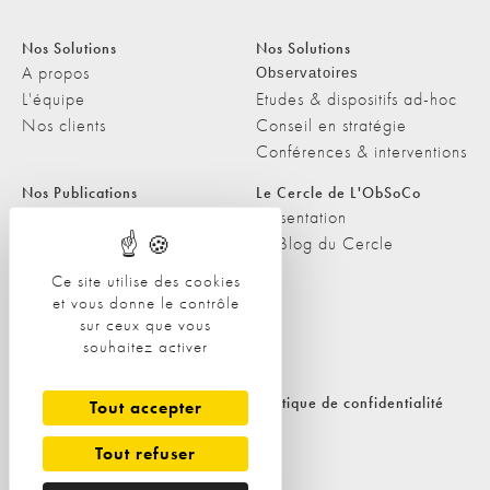
Nos Solutions
Nos Solutions
A propos
Observatoires
L'équipe
Etudes & dispositifs ad-hoc
Nos clients
Conseil en stratégie
Conférences & interventions
Nos Publications
Le Cercle de L'ObSoCo
Nos Publications
Présentation
Les Podcasts de L'ObSoCo
Le Blog du Cercle
L'ObSoCo dans les médias
Ce site utilise des cookies
et vous donne le contrôle
Contacts
sur ceux que vous
Nous contacter
souhaitez activer
Nous rejoindre
Politique de cookies
Politique de confidentialité
Tout accepter
Tout refuser