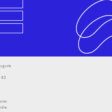
uguste
7 85
cter
ndre