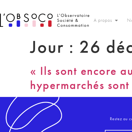
Panneau de gestion des cookies
A propos
No
Jour :
26 dé
« Ils sont encore a
hypermarchés sont 
Restez au c