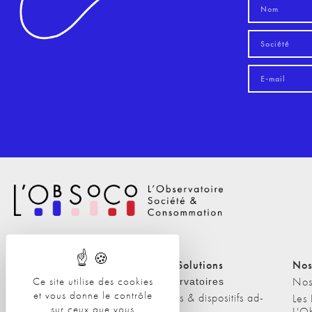
Nos Solutions
Nos Solutions
Nos
Ce site utilise des cookies
A propos
Nos
Observatoires
et vous donne le contrôle
Etudes & dispositifs ad-
L'équipe
Les
sur ceux que vous
hoc
L'O