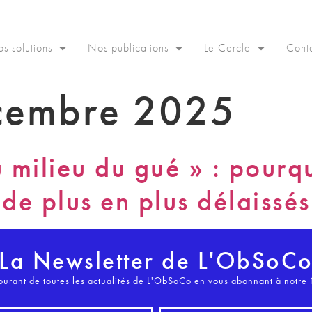
s solutions
Nos publications
Le Cercle
Cont
cembre 2025
u milieu du gué » : pourqu
de plus en plus délaissés
La Newsletter de L'ObSoC
ourant de toutes les actualités de L'ObSoCo en vous abonnant à notre 