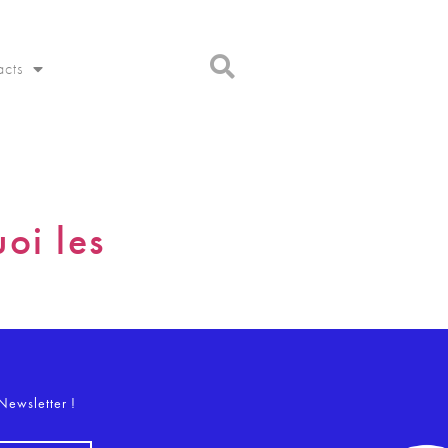
acts
oi les
o
Newsletter !