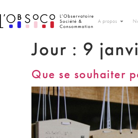
Panneau de gestion des cookies
A propos
No
Jour :
9 janv
Que se souhaiter 