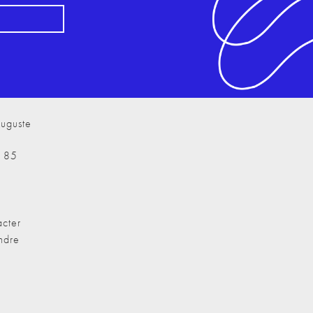
uguste
7 85
cter
ndre