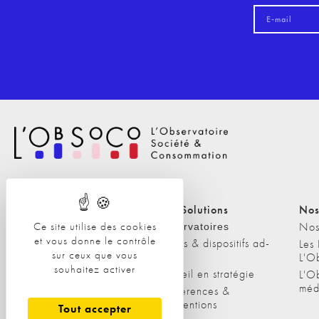
Nos Solutions
Nos Solutions
Nos
A propos
Nos
Ce site utilise des cookies
Observatoires
et vous donne le contrôle
Etudes & dispositifs ad-
L'équipe
Les
sur ceux que vous
hoc
L'O
Nos clients
souhaitez activer
Conseil en stratégie
L'O
méd
Conférences &
interventions
Tout accepter