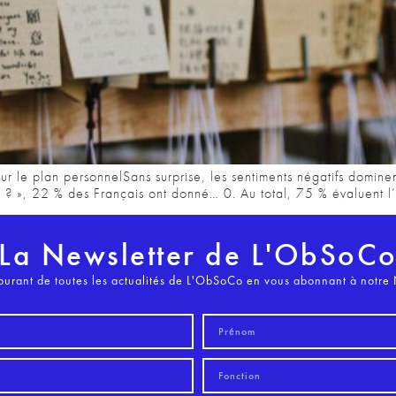
r le plan personnelSans surprise, les sentiments négatifs domine
 », 22 % des Français ont donné… 0. Au total, 75 % évaluent l’a
La Newsletter de L'ObSoC
ourant de toutes les actualités de L'ObSoCo en vous abonnant à notre 