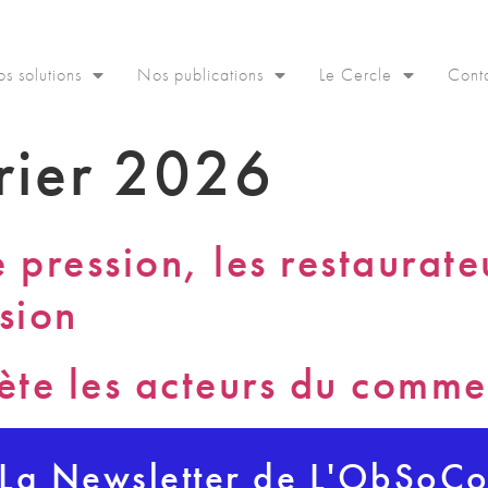
s solutions
Nos publications
Le Cercle
Cont
rier 2026
 pression, les restaurate
sion
iète les acteurs du comm
La Newsletter de L'ObSoC