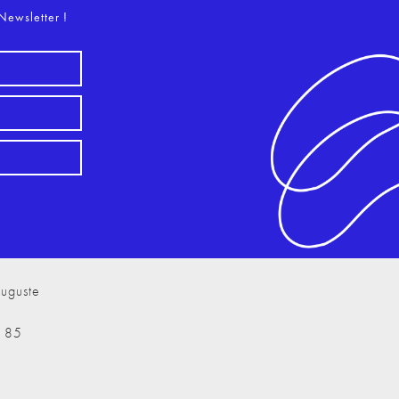
Newsletter !
uguste
7 85