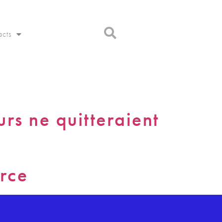
acts
urs ne quitteraient
erce
o