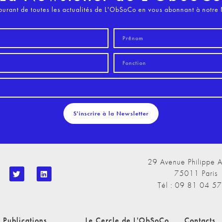
ourant de toutes les actualités de L'ObSoCo en vous abonnant à notre 
S'inscrire à la Newsletter
29 Avenue Philippe A
75011 Paris
Tél : 09 81 04 5
 Publications
Le Cercle de L'ObSoCo
Contacts