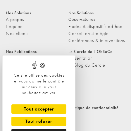
Nos Solutions
Nos Solutions
A propos
Observatoires
L'équipe
Etudes & dispositifs ad-hoc
Nos clients
Conseil en stratégie
Conférences & interventions
Nos Publications
Le Cercle de L'ObSoCo
Nos Publications
Présentation
Les Podcasts de L'ObSoCo
Le Blog du Cercle
L'ObSoCo dans les médias
Ce site utilise des cookies
et vous donne le contrôle
Contacts
sur ceux que vous
Nous contacter
souhaitez activer
Nous rejoindre
Politique de cookies
Politique de confidentialité
Tout accepter
Tout refuser