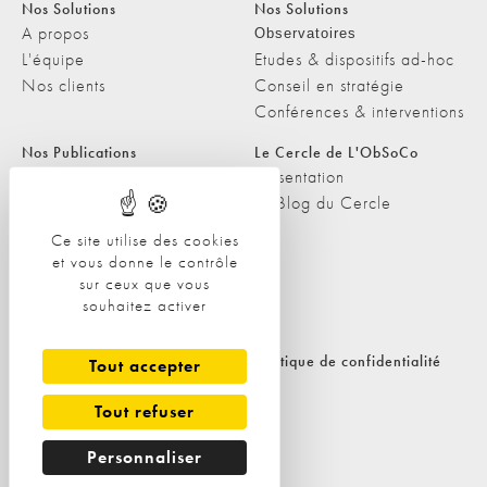
Nos Solutions
Nos Solutions
A propos
Observatoires
L'équipe
Etudes & dispositifs ad-hoc
Nos clients
Conseil en stratégie
Conférences & interventions
Nos Publications
Le Cercle de L'ObSoCo
Nos Publications
Présentation
Les Podcasts de L'ObSoCo
Le Blog du Cercle
L'ObSoCo dans les médias
Ce site utilise des cookies
et vous donne le contrôle
Contacts
sur ceux que vous
Nous contacter
souhaitez activer
Nous rejoindre
Politique de cookies
Politique de confidentialité
Tout accepter
Tout refuser
Personnaliser