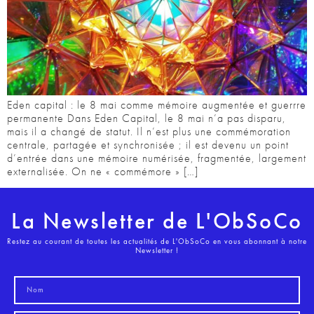
Eden capital : le 8 mai comme mémoire augmentée et guerrre
permanente Dans Eden Capital, le 8 mai n’a pas disparu,
mais il a changé de statut. Il n’est plus une commémoration
centrale, partagée et synchronisée ; il est devenu un point
d’entrée dans une mémoire numérisée, fragmentée, largement
externalisée. On ne « commémore » […]
La Newsletter de L'ObSoCo
Restez au courant de toutes les actualités de L'ObSoCo en vous abonnant à notre
Newsletter !