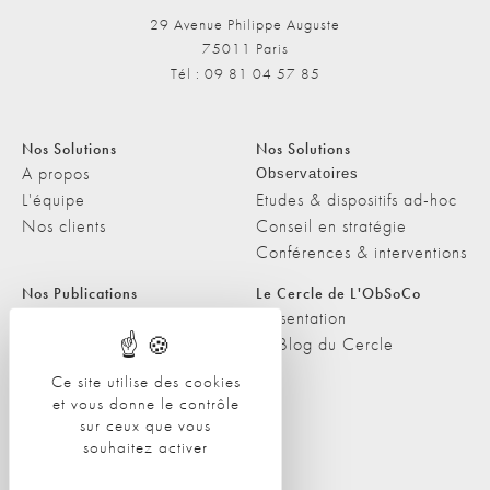
29 Avenue Philippe Auguste
75011 Paris
Tél : 09 81 04 57 85
Nos Solutions
Nos Solutions
A propos
Observatoires
L'équipe
Etudes & dispositifs ad-hoc
Nos clients
Conseil en stratégie
Conférences & interventions
Nos Publications
Le Cercle de L'ObSoCo
Nos Publications
Présentation
Les Podcasts de L'ObSoCo
Le Blog du Cercle
L'ObSoCo dans les médias
Ce site utilise des cookies
et vous donne le contrôle
Contacts
sur ceux que vous
Nous contacter
souhaitez activer
Nous rejoindre