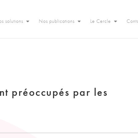
s solutions
Nos publications
Le Cercle
Cont
nt préoccupés par les