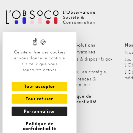
Nos Solutions
Nos Solutions
Nos
Ce site utilise des cookies
A propos
Nos
Observatoires
et vous donne le contrôle
Etudes & dispositifs ad-
L'équipe
Les
sur ceux que vous
hoc
L'O
Nos clients
souhaitez activer
Conseil en stratégie
L'O
méd
Conférences &
interventions
Tout accepter
Politique de cookies
Politique de
Tout refuser
confidentialité
Personnaliser
Politique de
confidentialité