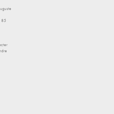
uguste
7 85
cter
ndre