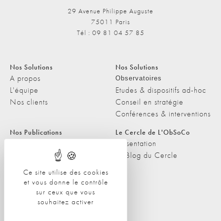
29 Avenue Philippe Auguste
75011 Paris
Tél : 09 81 04 57 85
Nos Solutions
Nos Solutions
A propos
Observatoires
L'équipe
Etudes & dispositifs ad-hoc
Nos clients
Conseil en stratégie
Conférences & interventions
Nos Publications
Le Cercle de L'ObSoCo
Nos Publications
Présentation
Les Podcasts de L'ObSoCo
Le Blog du Cercle
L'ObSoCo dans les médias
Ce site utilise des cookies
et vous donne le contrôle
Contacts
sur ceux que vous
Nous contacter
souhaitez activer
Nous rejoindre