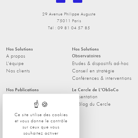
29 Avenue Philippe Auguste
75011 Paris
Tél : 09 81 04 57 85
Nos Solutions
Nos Solutions
A propos
Observatoires
L'équipe
Etudes & dispositifs ad-hoc
Nos clients
Conseil en stratégie
Conférences & interventions
Nos Publications
Le Cercle de L'ObSoCo
Nos Publications
Présentation
Les Podcasts de L'ObSoCo
Le Blog du Cercle
L'ObSoCo dans les médias
Ce site utilise des cookies
et vous donne le contrôle
Contacts
sur ceux que vous
Nous contacter
souhaitez activer
Nous rejoindre