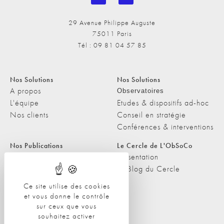
29 Avenue Philippe Auguste
75011 Paris
Tél : 09 81 04 57 85
Nos Solutions
Nos Solutions
A propos
Observatoires
L'équipe
Etudes & dispositifs ad-hoc
Nos clients
Conseil en stratégie
Conférences & interventions
Nos Publications
Le Cercle de L'ObSoCo
Nos Publications
Présentation
Les Podcasts de L'ObSoCo
Le Blog du Cercle
L'ObSoCo dans les médias
Ce site utilise des cookies
et vous donne le contrôle
Contacts
sur ceux que vous
Nous contacter
souhaitez activer
Nous rejoindre