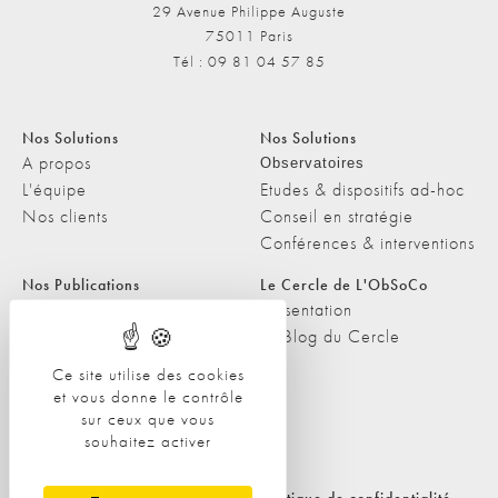
29 Avenue Philippe Auguste
75011 Paris
Tél : 09 81 04 57 85
Nos Solutions
Nos Solutions
A propos
Observatoires
L'équipe
Etudes & dispositifs ad-hoc
Nos clients
Conseil en stratégie
Conférences & interventions
Nos Publications
Le Cercle de L'ObSoCo
Nos Publications
Présentation
Les Podcasts de L'ObSoCo
Le Blog du Cercle
L'ObSoCo dans les médias
Ce site utilise des cookies
et vous donne le contrôle
Contacts
sur ceux que vous
Nous contacter
souhaitez activer
Nous rejoindre
Politique de cookies
Politique de confidentialité