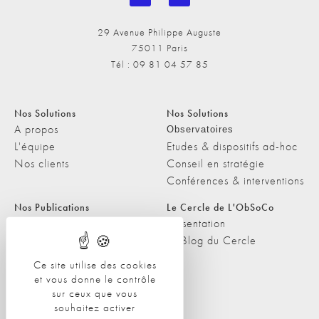
29 Avenue Philippe Auguste
75011 Paris
Tél : 09 81 04 57 85
Nos Solutions
Nos Solutions
A propos
Observatoires
L'équipe
Etudes & dispositifs ad-hoc
Nos clients
Conseil en stratégie
Conférences & interventions
Nos Publications
Le Cercle de L'ObSoCo
Nos Publications
Présentation
Les Podcasts de L'ObSoCo
Le Blog du Cercle
L'ObSoCo dans les médias
Ce site utilise des cookies
et vous donne le contrôle
Contacts
sur ceux que vous
Nous contacter
souhaitez activer
Nous rejoindre