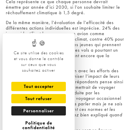
Cela représente ce que chaque personne devrait
émettre par année d’ici 2030, si l’on souhaite limiter le
réchauffement climatique à 1,5 degré.
De la même manière, l’évaluation de l’efficacité des
différentes actions individuelles est imprécise. 24% des
jeunes identifient les vacances en avion comme
particulièrement néfastes pour le climat, contre 40% pour
les emballages et déchets. Pour les jeunes qui prennent
l’avion, réduire la fréquence de ces vols a pourtant un
Ce site utilise des cookies
impact climatique bien plus puissant encore que la
et vous donne le contrôle
réduction et le tri des déchets.
sur ceux que vous
souhaitez activer
Ce constat est à mettre en relation avec les efforts des
compagnies aériennes pour minimiser l’impact de leurs
vols sur le climat
.
Une moitié des répondants pense ainsi
Tout accepter
que la compensation carbone permettrait de voyager
sans polluer (une idée souvent induite par les
compagnies). Ludovic, 30 ans, et voyageur occasionnel
Tout refuser
abonde en ce sens: “
J’en entends parler mais je ne sais
pas vraiment à quoi correspondent ces normes et les
Personnaliser
tonnes de CO2, ce n’est pas assez bien expliqué quand
on achète un billet
”.
Politique de
confidentialité