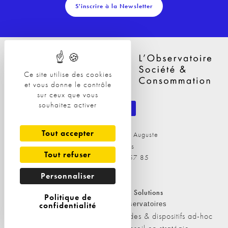
S'inscrire à la Newsletter
Ce site utilise des cookies
et vous donne le contrôle
sur ceux que vous
souhaitez activer
Tout accepter
29 Avenue Philippe Auguste
75011 Paris
Tout refuser
Tél : 09 81 04 57 85
Personnaliser
Nos Solutions
Nos Solutions
Politique de
A propos
confidentialité
Observatoires
L'équipe
Etudes & dispositifs ad-hoc