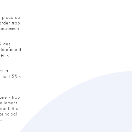
la place de
order trop
 consommer
% des
bénéficient
mer ».
gt la
ement 5% «
one « trop
ellement.
ement
. Bien
principal
».