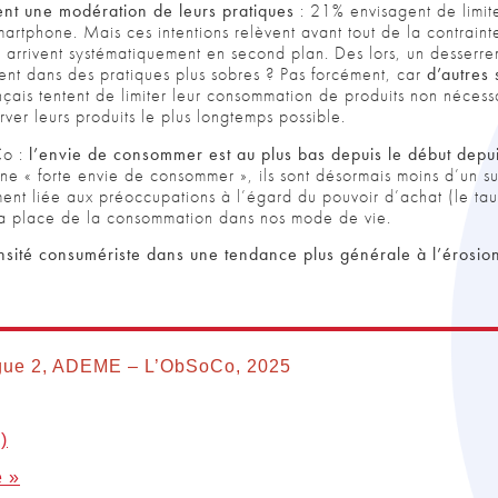
ent une modération de leurs pratiques
: 21% envisagent de limite
rtphone. Mais ces intentions relèvent avant tout de la contraint
arrivent systématiquement en second plan. Des lors, un desserre
ent dans des pratiques plus sobres ? Pas forcément, car
d’autres
çais tentent de limiter leur consommation de produits non néces
rver leurs produits le plus longtemps possible.
o :
l’envie de consommer est au plus bas depuis le début depu
e « forte envie de consommer », ils sont désormais moins d’un su
ent liée aux préoccupations à l’égard du pouvoir d’achat (le ta
 la place de la consommation dans nos mode de vie.
nsité consumériste dans une tendance plus générale à l’érosion
Vague 2, ADEME – L’ObSoCo, 2025
)
e »