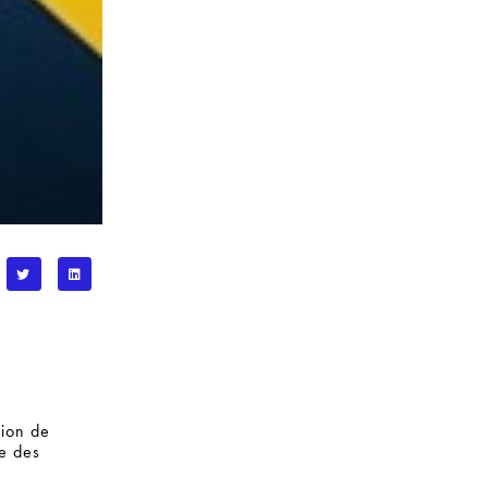
sion de
re des