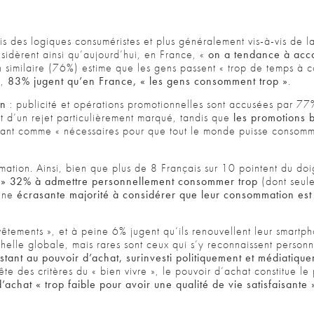
vis des logiques consuméristes et plus généralement vis-à-vis de 
sidèrent ainsi qu’aujourd’hui, en France, «
on a tendance à acc
n similaire (76%) estime que les gens passent « trop de temps à
e,
83% jugent qu’en France, « les gens consomment trop »
.
on
: publicité et opérations promotionnelles sont accusées par 77
jet d’un rejet particulièrement marqué, tandis que
les promotions 
ant comme « nécessaires pour que tout le monde puisse consom
ommation. Ainsi, bien que plus de 8 Français sur 10 pointent du doi
ue » 32% à admettre personnellement consommer trop
(dont seul
 une
écrasante majorité à considérer que leur consommation est
êtements », et à peine 6% jugent qu’ils renouvellent leur smartph
elle globale, mais rares sont ceux qui s’y reconnaissent personn
stant au pouvoir d’achat, surinvesti politiquement et médiatiqu
te des critères du « bien vivre », le pouvoir d’achat constitue le 
achat « trop faible pour avoir une qualité de vie satisfaisante 