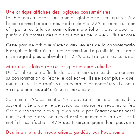
Une critique affichée des logiques consuméristes
Les Français affichent une opinion globalement critique vis-à-
la consommation dans nos modes de vie.
77%
d’entre eux con
d’importance à la consommation matérielle
« . Une proportio
plutôt qu’à profiter des plaisirs simples de la vie ». Plus encor
Cette posture critique s’étend aux leviers de la consommati
Français d’inciter à la surconsommation. La publicité fait l’ob
d’un regard plus ambivalent
– 52% des Français les considér
Mais une relative remise en question individuelle
De fait, il semble difficile de résister aux sirènes de la cons
surconsommation à l’échelle collective,
ils ne sont plus « q
tout à fait »). Interrogés sur leurs pratiques concrètes, ils sont
« simplement adaptée à leurs besoins ».
Seulement 19% estiment qu’ils « pourraient acheter moins de v
souvent ». Le problème de surconsommation est reconnu à l’éch
Cette dissonance s’explique en partie par
l’attachement persi
que les dimensions sociales et environnementales arrivent en tê
motif d’insatisfaction :
47% des Français jugent leur pouvoir d’
Des intentions de modération… guidées par l’économie