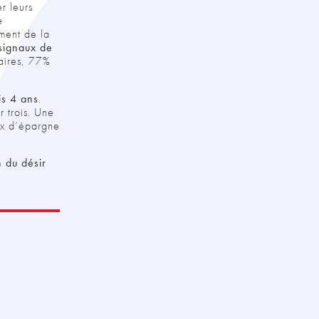
r leurs
e
ment de la
 signaux de
saires, 77%
is 4 ans
.
r trois. Une
ux d’épargne
 du désir