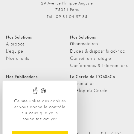
29 Avenue Philippe Auguste
75011 Paris
Tél : 09 81 04 57 85
Nos Solutions
Nos Solutions
A propos
Observatoires
L'équipe
Etudes & dispositifs ad-hoc
Nos clients
Conseil en stratégie
Conférences & interventions
Nos Publications
Le Cercle de L'ObSoCo
Nos Publications
Présentation
Les Podcasts de L'ObSoCo
Le Blog du Cercle
L'ObSoCo dans les médias
Ce site utilise des cookies
et vous donne le contrôle
Contacts
sur ceux que vous
Nous contacter
souhaitez activer
Nous rejoindre
Politique de cookies
Politique de confidentialité