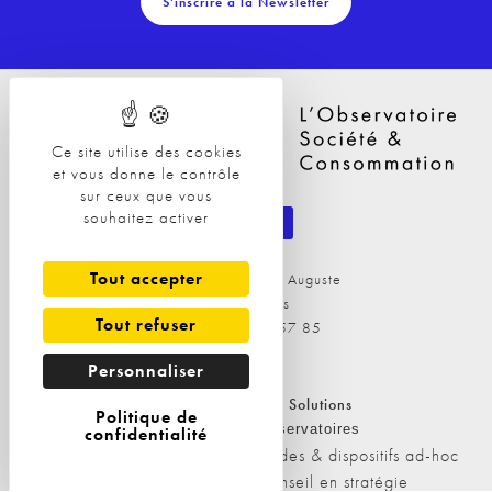
S'inscrire à la Newsletter
Ce site utilise des cookies
et vous donne le contrôle
sur ceux que vous
souhaitez activer
Tout accepter
29 Avenue Philippe Auguste
75011 Paris
Tout refuser
Tél : 09 81 04 57 85
Personnaliser
Nos Solutions
Nos Solutions
Politique de
A propos
Observatoires
confidentialité
L'équipe
Etudes & dispositifs ad-hoc
Nos clients
Conseil en stratégie