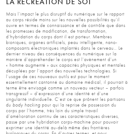
LA RECRÉATION DE SOI
Mais l’impact le plus disruptif du numérique sur le rapport
au corps réside moins sur les nouvelles possibilités qu’il
ouvre en termes de connaissance et de contrôle que dans
les promesses de modification, de transformation,
d’hybridation du corps dont il est porteur. Membres
bioniques, organes artificiels, peau intelligente, nano-
composants électroniques implantés dans le cerveau… Le
dernier niveau des conséquences du numérique sur la
manière d’appréhender le corps est l’avènement d’un
« homme augmenté » aux capacités physiques et mentales
décuplées par l’apport des nouvelles technologies. Si
l’usage de ces nouveaux outils est pour le moment
essentiellement cantonné au domaine médical, il pourrait à
terme être envisagé comme un nouveau vecteur – parfois
transgressif – d’expression d’une identité et d’une
singularité individuelle. C’est ce que prônent les partisans
du
body hacking
pour qui la reprise de possession du
corps par l’homme, très loin du simple travail
d’amélioration continu de ses caractéristiques diverses,
passe par une hybridation corps-machine pour pouvoir
exprimer une identité au-delà même des frontières
biologiques du corps. En d’autres termes, et pour