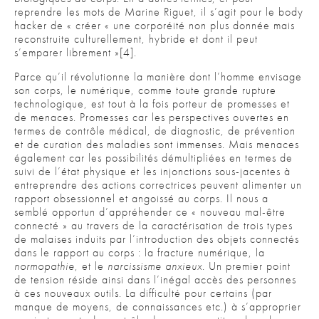
reprendre les mots de Marine Riguet, il s’agit pour le body
hacker de « créer « une corporéité non plus donnée mais
reconstruite culturellement, hybride et dont il peut
s’emparer librement »[4].
Parce qu’il révolutionne la manière dont l’homme envisage
son corps, le numérique, comme toute grande rupture
technologique, est tout à la fois porteur de promesses et
de menaces. Promesses car les perspectives ouvertes en
termes de contrôle médical, de diagnostic, de prévention
et de curation des maladies sont immenses. Mais menaces
également car les possibilités démultipliées en termes de
suivi de l’état physique et les injonctions sous-jacentes à
entreprendre des actions correctrices peuvent alimenter un
rapport obsessionnel et angoissé au corps. Il nous a
semblé opportun d’appréhender ce « nouveau mal-être
connecté » au travers de la caractérisation de trois types
de malaises induits par l’introduction des objets connectés
dans le rapport au corps : la fracture numérique, la
normopathie
, et le
narcissisme anxieux
. Un premier point
de tension réside ainsi dans l’inégal accès des personnes
à ces nouveaux outils. La difficulté pour certains (par
manque de moyens, de connaissances etc.) à s’approprier