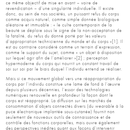
ce même objectif de mise en avant – voire de
revendication – d’une singularité individuelle. Il existe
donc, au sein de nos sociétés, un puissant refus du corps
comme acquis naturel, comme simple donnée biologique
aléatoire et immuable : « le culte contemporain de la
beauté se déploie sous le signe de la non-acceptation de
la fatalité, du refus du donné porté par les valeurs
d’appropriation technicienne du monde et du corps »[1]. Il
est au contraire considéré comme un terrain d’expression,
comme le support du sujet, comme « un objet à disposition
sur lequel agir afin de l’améliorer »[2] ; perception
hypermoderne du corps qui nourrit un constant travail de
soi sur soi par le biais duquel l’individu entend se réaliser.
Mais si ce mouvement global vers une réappropriation du
corps par l’individu constitue une lame de fond à l’œuvre
depuis plusieurs décennies, l’essor des technologies
numériques renouvelle en profondeur la façon dont le
corps est réapproprié. La diffusion sur les marchés de
consommation d’objets connectés divers (du
wearable
à la
puce électronique implantée sous-cutanée) fournit non
seulement de nouveaux outils de connaissance et de
contrôle des fonctions corporelles, mais ouvre également
des perspectives inédites quant aux façons d’intervenir