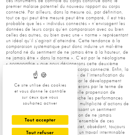
ces instruments de contrôle du corps constitue donc le
premier malaise potentiel du nouveau rapport au corps
connecté. Par ailleurs, dans la mesure où, par définition,
tout ce qui peut être mesuré peut être comparé, il est très
probable que les « individus connectés » n’envisagent les
données de leurs corps qu’en comparaison avec ou bien
celles des autres, ou bien avec une « norme » représentant
un idéal qu’il s’agirait d’atteindre. Cette tendance à la
comparaison systématique peut donc induire un mal-être
profond né du sentiment de ne jamais être à la hauteur, de
ne jamais être « dans la norme ». C’est par le néologisme
« normopathie » que nous désignerons cette deuxième
dérive malheureuse du rapport au corps connecté. Enfin, la
dernière source de mal-être relève de l’intensification du
culte performatif du corps induite par le développement
Ce site utilise des cookies
des objets connectés. Nous désignerons par le terme de
et vous donne le contrôle
« narcissisme anxieux » cette nouvelle propension de
sur ceux que vous
certains individus à suivre sans relâche les performances
souhaitez activer
de leurs corps, à entreprendre une multiplicité d’actions de
façon à les améliorer tout en nourrissant un sentiment
perpétuel d’échec né de l’impression de ne jamais
Tout accepter
atteindre les objectifs fixés. Ainsi, l’ensemble de ces
malaises relève d’un rapport « inquiet, obsédant, toujours
insatisfait du corps (…) marqué par un travail interminable
Tout refuser