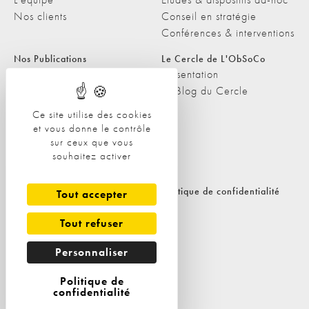
Nos clients
Conseil en stratégie
Conférences & interventions
Nos Publications
Le Cercle de L'ObSoCo
Nos Publications
Présentation
Les Podcasts de L'ObSoCo
Le Blog du Cercle
L'ObSoCo dans les médias
Ce site utilise des cookies
et vous donne le contrôle
Contacts
sur ceux que vous
Nous contacter
souhaitez activer
Nous rejoindre
Politique de cookies
Politique de confidentialité
Tout accepter
Tout refuser
Personnaliser
Politique de
confidentialité