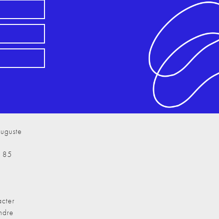
uguste
7 85
cter
ndre