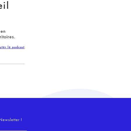
il
 en
itoires.
uter le podcast
o
Newsletter !