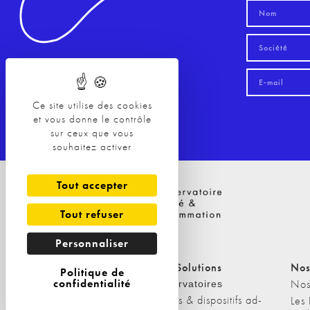
Ce site utilise des cookies
et vous donne le contrôle
sur ceux que vous
souhaitez activer
Tout accepter
Tout refuser
Personnaliser
Nos Solutions
Nos Solutions
Nos
Politique de
confidentialité
A propos
Nos
Observatoires
Etudes & dispositifs ad-
L'équipe
Les