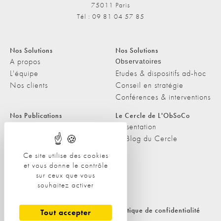
75011 Paris
Tél : 09 81 04 57 85
Nos Solutions
Nos Solutions
A propos
Observatoires
L'équipe
Etudes & dispositifs ad-hoc
Nos clients
Conseil en stratégie
Conférences & interventions
Nos Publications
Le Cercle de L'ObSoCo
Nos Publications
Présentation
Les Podcasts de L'ObSoCo
Le Blog du Cercle
L'ObSoCo dans les médias
Ce site utilise des cookies
et vous donne le contrôle
Contacts
sur ceux que vous
Nous contacter
souhaitez activer
Nous rejoindre
Politique de cookies
Politique de confidentialité
Tout accepter