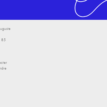
uguste
7 85
cter
ndre