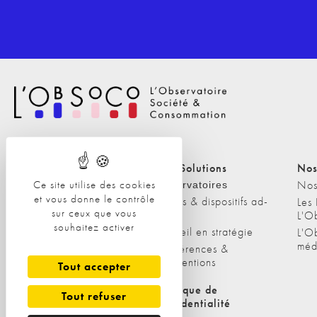
Nos Solutions
Nos Solutions
Nos
Ce site utilise des cookies
A propos
Nos
Observatoires
et vous donne le contrôle
Etudes & dispositifs ad-
L'équipe
Les
sur ceux que vous
hoc
L'O
Nos clients
souhaitez activer
Conseil en stratégie
L'O
méd
Conférences &
interventions
Tout accepter
Politique de cookies
Politique de
Tout refuser
confidentialité