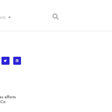
acts
s efforts
oCo