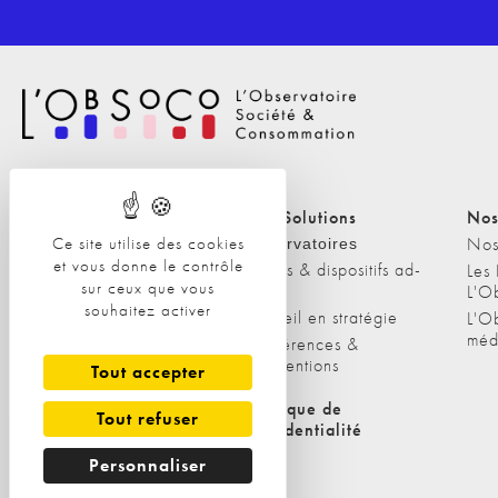
Nos Solutions
Nos Solutions
Nos
Ce site utilise des cookies
A propos
Nos
Observatoires
et vous donne le contrôle
Etudes & dispositifs ad-
L'équipe
Les
sur ceux que vous
hoc
L'O
Nos clients
souhaitez activer
Conseil en stratégie
L'O
méd
Conférences &
interventions
Tout accepter
Politique de cookies
Politique de
Tout refuser
confidentialité
Personnaliser