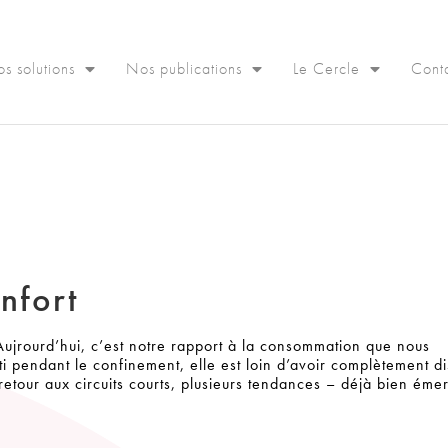
s solutions
Nos publications
Le Cercle
Cont
nfort
Aujrourd’hui, c’est notre rapport à la consommation que nous
i pendant le confinement, elle est loin d’avoir complètement d
 retour aux circuits courts, plusieurs tendances – déjà bien éme