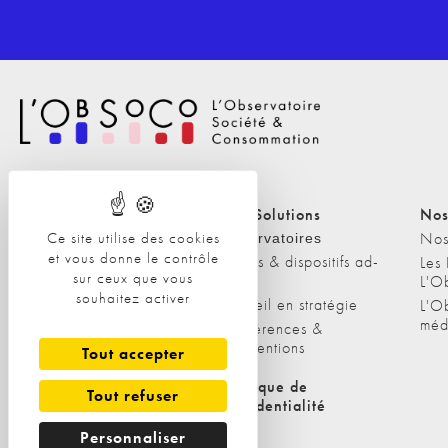
Nos Solutions
Nos Solutions
Nos
Ce site utilise des cookies
A propos
Nos
Observatoires
et vous donne le contrôle
Etudes & dispositifs ad-
L'équipe
Les
sur ceux que vous
hoc
L'O
Nos clients
souhaitez activer
Conseil en stratégie
L'O
méd
Conférences &
interventions
Tout accepter
Politique de cookies
Politique de
Tout refuser
confidentialité
Personnaliser