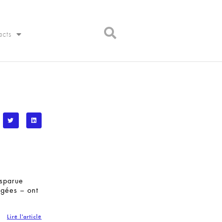
acts
isparue
rgées – ont
Lire l'article