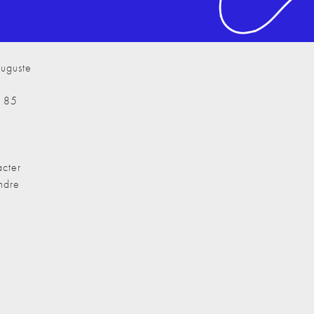
uguste
7 85
cter
ndre