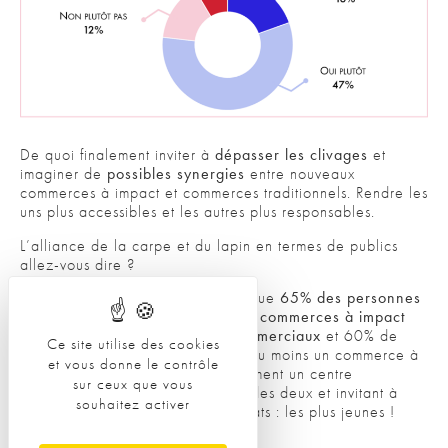
De quoi finalement inviter à
dépasser les clivages
et
imaginer de
possibles synergies
entre nouveaux
commerces à impact et commerces traditionnels. Rendre les
uns plus accessibles et les autres plus responsables.
L’alliance de la carpe et du lapin en termes de publics
allez-vous dire ?
Pas tant que ça si l’on considère que
65% des personnes
qui fréquentent régulièrement les commerces à impact
fréquentent aussi les centres commerciaux
et 60% de
Ce site utilise des cookies
celles qui ont un intérêt fort pour au moins un commerce à
et vous donne le contrôle
impact fréquentent aussi régulièrement un centre
sur ceux que vous
commercial. Avec, au croisement des deux et invitant à
souhaitez activer
dépasser ces frontières entre formats : les plus jeunes !