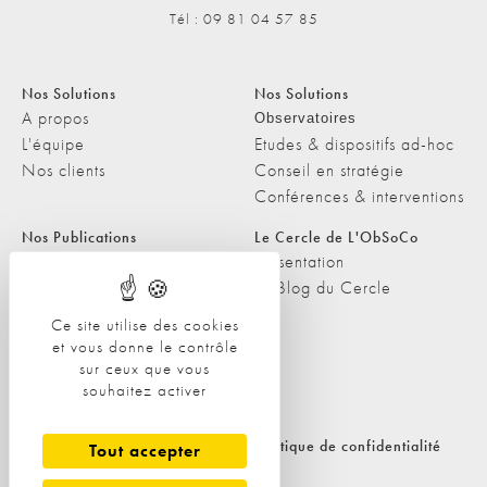
Tél : 09 81 04 57 85
Nos Solutions
Nos Solutions
A propos
Observatoires
L'équipe
Etudes & dispositifs ad-hoc
Nos clients
Conseil en stratégie
Conférences & interventions
Nos Publications
Le Cercle de L'ObSoCo
Nos Publications
Présentation
Les Podcasts de L'ObSoCo
Le Blog du Cercle
L'ObSoCo dans les médias
Ce site utilise des cookies
et vous donne le contrôle
Contacts
sur ceux que vous
Nous contacter
souhaitez activer
Nous rejoindre
Politique de cookies
Politique de confidentialité
Tout accepter