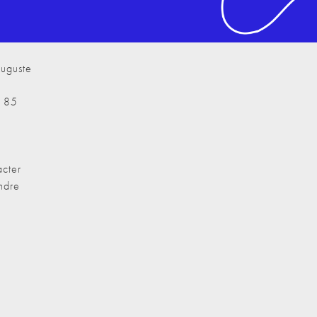
uguste
7 85
cter
ndre