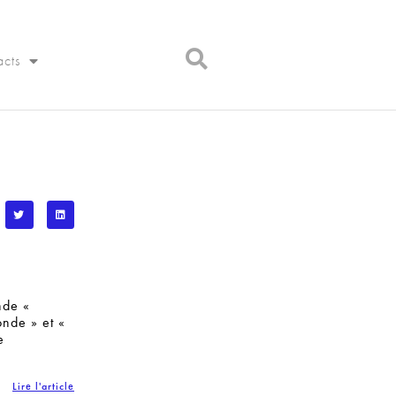
acts
nde «
onde » et «
e
Lire l'article