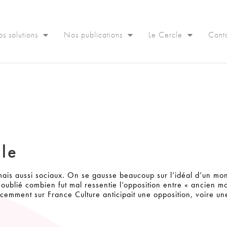
s solutions
Nos publications
Le Cercle
Cont
ale
 mais aussi sociaux. On se gausse beaucoup sur l’idéal d’un mo
 oublié combien fut mal ressentie l’opposition entre « ancien m
cemment sur France Culture anticipait une opposition, voire un