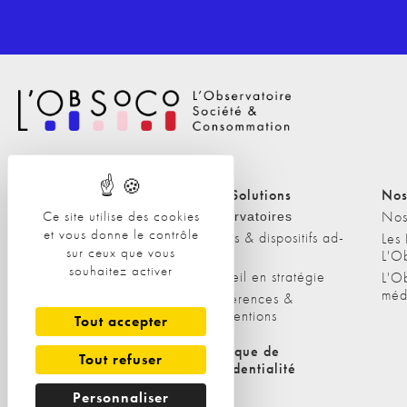
Nos Solutions
Nos Solutions
Nos
Ce site utilise des cookies
A propos
Nos
Observatoires
et vous donne le contrôle
Etudes & dispositifs ad-
L'équipe
Les
sur ceux que vous
hoc
L'O
Nos clients
souhaitez activer
Conseil en stratégie
L'O
méd
Conférences &
interventions
Tout accepter
Politique de cookies
Politique de
Tout refuser
confidentialité
Personnaliser