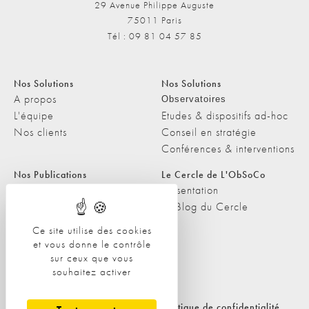
29 Avenue Philippe Auguste
75011 Paris
Tél : 09 81 04 57 85
Nos Solutions
Nos Solutions
A propos
Observatoires
L'équipe
Etudes & dispositifs ad-hoc
Nos clients
Conseil en stratégie
Conférences & interventions
Nos Publications
Le Cercle de L'ObSoCo
Nos Publications
Présentation
Les Podcasts de L'ObSoCo
Le Blog du Cercle
L'ObSoCo dans les médias
Ce site utilise des cookies
et vous donne le contrôle
Contacts
sur ceux que vous
Nous contacter
souhaitez activer
Nous rejoindre
Politique de cookies
Politique de confidentialité