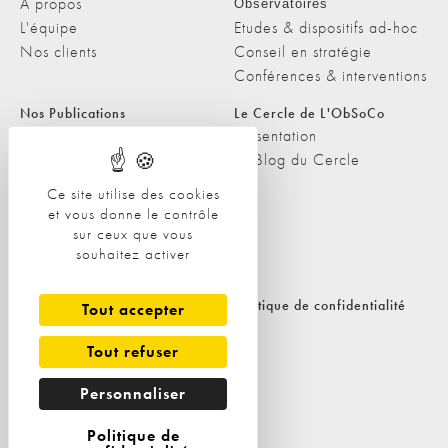
A propos
Observatoires
L'équipe
Etudes & dispositifs ad-hoc
Nos clients
Conseil en stratégie
Conférences & interventions
Nos Publications
Le Cercle de L'ObSoCo
Nos Publications
Présentation
Les Podcasts de L'ObSoCo
Le Blog du Cercle
L'ObSoCo dans les médias
Ce site utilise des cookies
et vous donne le contrôle
Contacts
sur ceux que vous
Nous contacter
souhaitez activer
Nous rejoindre
Politique de cookies
Politique de confidentialité
Tout accepter
Tout refuser
Personnaliser
Politique de