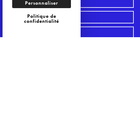
Personnaliser
Politique de
confidentialité
S'inscrire à la Newsletter
29 Avenue Philippe Auguste
75011 Paris